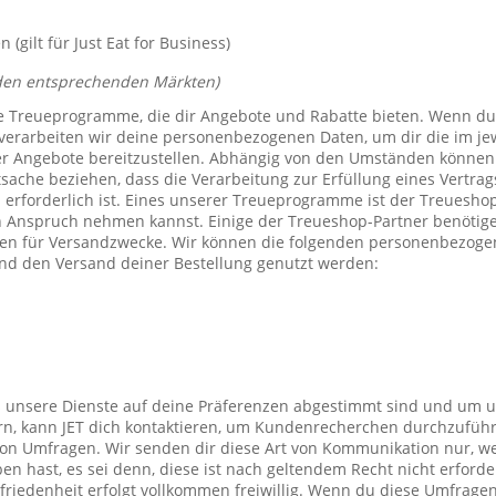
(gilt für Just Eat for Business)
den entsprechenden Märkten)
e Treueprogramme, die dir Angebote und Rabatte bieten. Wenn du
verarbeiten wir deine personenbezogenen Daten, um dir die im j
er Angebote bereitzustellen. Abhängig von den Umständen können 
tsache beziehen, dass die Verarbeitung zur Erfüllung eines Vertrag
 erforderlich ist. Eines unserer Treueprogramme ist der Treuesho
n Anspruch nehmen kannst. Einige der Treueshop-Partner benötig
n für Versandzwecke. Wir können die folgenden personenbezogen
nd den Versand deiner Bestellung genutzt werden:
s unsere Dienste auf deine Präferenzen abgestimmt sind und um 
rn, kann JET dich kontaktieren, um Kundenrecherchen durchzufüh
on Umfragen. Wir senden dir diese Art von Kommunikation nur, we
en hast, es sei denn, diese ist nach geltendem Recht nicht erforde
iedenheit erfolgt vollkommen freiwillig. Wenn du diese Umfragen