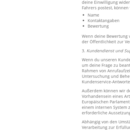
deine Einwilligung wide
Fahrers postest, können
Name
Kontaktangaben
Bewertung
Wenn deine Bewertung ve
der Öffentlichkeit zur V
3.
Kundendienst und Su
Wenn du unseren Kundend
um deine Frage zu bean
Rahmen von Anrufaufzeic
Untersuchung und Behe
Kundenservice-Antworte
Außerdem können wir de
Vorhandensein eines Art
Europäischen Parlaments 
einem internen System 
erforderliche Aussetzu
Abhängig von den Umstän
Verarbeitung zur Erfüllu