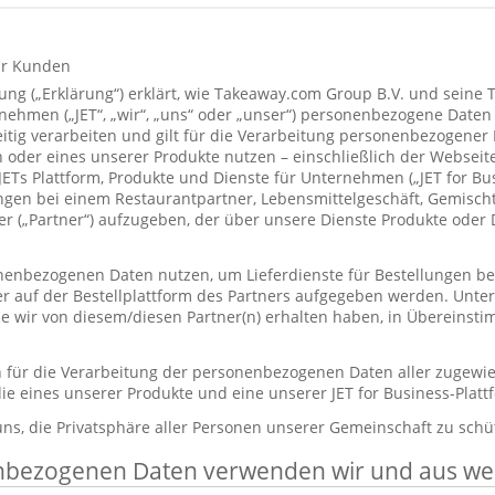
ür Kunden
ung („Erklärung“) erklärt, wie Takeaway.com Group B.V. und seine 
hmen („JET“, „wir“, „uns“ oder „unser“) personenbezogene Daten
itig verarbeiten und gilt für die Verarbeitung personenbezogener
 oder eines unserer Produkte nutzen – einschließlich der Webseite
 JETs Plattform, Produkte und Dienste für Unternehmen („JET for B
ungen bei einem Restaurantpartner, Lebensmittelgeschäft, Gemisc
r („Partner“) aufzugeben, der über unsere Dienste Produkte oder 
enbezogenen Daten nutzen, um Lieferdienste für Bestellungen bere
er auf der Bestellplattform des Partners aufgegeben werden. Unt
die wir von diesem/diesen Partner(n) erhalten haben, in Übereinst
ch für die Verarbeitung der personenbezogenen Daten aller zugewi
ie eines unserer Produkte und eine unserer JET for Business-Plat
 uns, die Privatsphäre aller Personen unserer Gemeinschaft zu schü
nbezogenen Daten verwenden wir und aus w