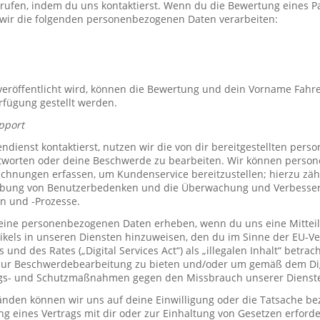
rrufen, indem du uns kontaktierst. Wenn du die Bewertung eines P
 wir die folgenden personenbezogenen Daten verarbeiten:
röffentlicht wird, können die Bewertung und dein Vorname Fahre
erfügung gestellt werden.
pport
ienst kontaktierst, nutzen wir die von dir bereitgestellten per
tworten oder deine Beschwerde zu bearbeiten. Wir können perso
hnungen erfassen, um Kundenservice bereitzustellen; hierzu zähl
bung von Benutzerbedenken und die Überwachung und Verbesse
n und -Prozesse.
ine personenbezogenen Daten erheben, wenn du uns eine Mitteil
ikels in unseren Diensten hinzuweisen, den du im Sinne der EU-
und des Rates („Digital Services Act“) als „illegalen Inhalt“ betrac
zur Beschwerdebearbeitung zu bieten und/oder um gemäß dem Digi
ngs- und Schutzmaßnahmen gegen den Missbrauch unserer Dienste 
den können wir uns auf deine Einwilligung oder die Tatsache bez
ng eines Vertrags mit dir oder zur Einhaltung von Gesetzen erforde