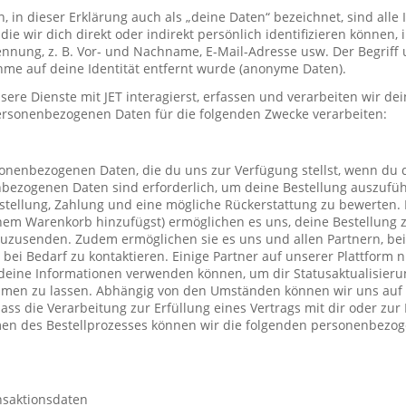
in dieser Erklärung auch als „deine Daten“ bezeichnet, sind alle
die wir dich direkt oder indirekt persönlich identifizieren können
nung, z. B. Vor- und Nachname, E-Mail-Adresse usw. Der Begriff u
me auf deine Identität entfernt wurde (anonyme Daten).
re Dienste mit JET interagierst, erfassen und verarbeiten wir d
ersonenbezogenen Daten für die folgenden Zwecke verarbeiten:
sonenbezogenen Daten, die du uns zur Verfügung stellst, wenn du 
nbezogenen Daten sind erforderlich, um deine Bestellung auszufüh
stellung, Zahlung und eine mögliche Rückerstattung zu bewerten. 
einem Warenkorb hinzufügst) ermöglichen es uns, deine Bestellung 
uzusenden. Zudem ermöglichen sie es uns und allen Partnern, be
h bei Bedarf zu kontaktieren. Einige Partner auf unserer Plattform
deine Informationen verwenden können, um dir Statusaktualisieru
mmen zu lassen. Abhängig von den Umständen können wir uns auf 
ass die Verarbeitung zur Erfüllung eines Vertrags mit dir oder zu
hmen des Bestellprozesses können wir die folgenden personenbezo
nsaktionsdaten