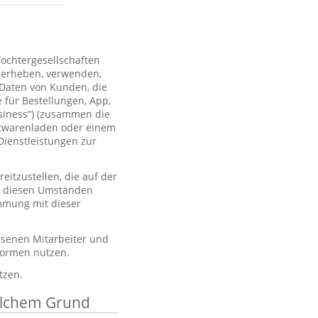
Tochtergesellschaften
 erheben, verwenden,
 Daten von Kunden, die
 für Bestellungen, App,
usiness“) (zusammen die
htwarenladen oder einem
Dienstleistungen zur
itzustellen, die auf der
er diesen Umständen
immung mit dieser
esenen Mitarbeiter und
tformen nutzen.
tzen.
elchem Grund