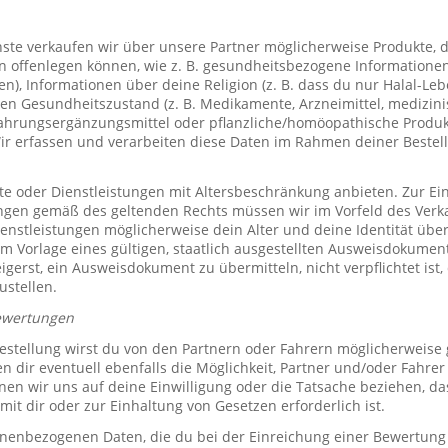
te verkaufen wir über unsere Partner möglicherweise Produkte, d
offenlegen können, wie z. B. gesundheitsbezogene Informationen 
, Informationen über deine Religion (z. B. dass du nur Halal-Leben
en Gesundheitszustand (z. B. Medikamente, Arzneimittel, medizini
ahrungsergänzungsmittel oder pflanzliche/homöopathische Produk
Wir erfassen und verarbeiten diese Daten im Rahmen deiner Bestel
e oder Dienstleistungen mit Altersbeschränkung anbieten. Zur Ei
ungen gemäß des geltenden Rechts müssen wir im Vorfeld des Verk
ienstleistungen möglicherweise dein Alter und deine Identität übe
 Vorlage eines gültigen, staatlich ausgestellten Ausweisdokuments
eigerst, ein Ausweisdokument zu übermitteln, nicht verpflichtet ist,
ustellen.
ewertungen
stellung wirst du von den Partnern oder Fahrern möglicherweise
n dir eventuell ebenfalls die Möglichkeit, Partner und/oder Fahre
n wir uns auf deine Einwilligung oder die Tatsache beziehen, das
mit dir oder zur Einhaltung von Gesetzen erforderlich ist.
sonenbezogenen Daten, die du bei der Einreichung einer Bewertung