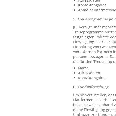
Adressdaten
Kontaktangaben
Anmeldeinformationen 
5.
Treueprogramme (in 
JET verfügt über mehrer
Treueprogramme nutzt, 
festgelegten Rabatte od
Einwilligung oder die Ta
Einhaltung von Gesetzen
von externen Partnern i
personenbezogenen Date
die für den Treueshop u
Name
Adressdaten
Kontaktangaben
6.
Kundenforschung
Um sicherzustellen, das
Plattformen zu verbesse
beispielsweise anhand v
deine Einwilligung gegeb
Umfragen zur Kundenzufr