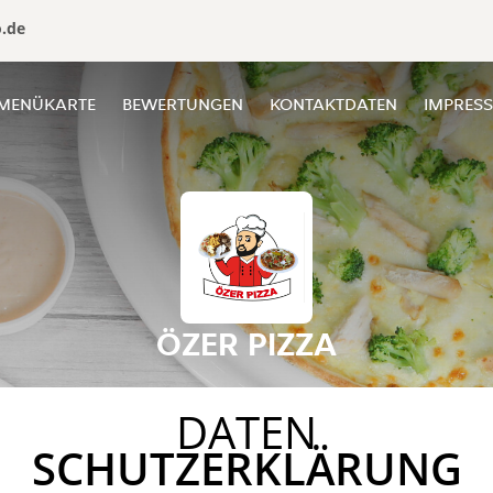
o.de
MENÜKARTE
BEWERTUNGEN
KONTAKTDATEN
IMPRES
ÖZER PIZZA
DATEN
SCHUTZERKLÄRUNG