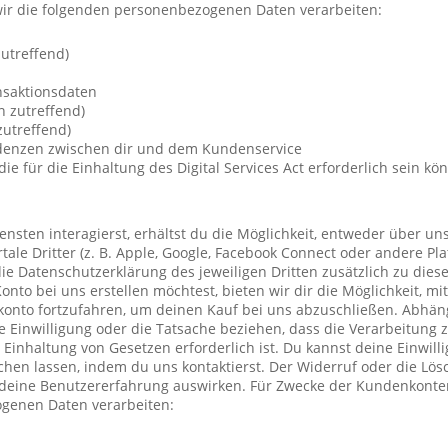
ir die folgenden personenbezogenen Daten verarbeiten:
utreffend)
nsaktionsdaten
n zutreffend)
utreffend)
ndenzen zwischen dir und dem Kundenservice
die für die Einhaltung des Digital Services Act erforderlich sein kö
nsten interagierst, erhältst du die Möglichkeit, entweder über un
ale Dritter (z. B. Apple, Google, Facebook Connect oder andere Pla
die Datenschutzerklärung des jeweiligen Dritten zusätzlich zu diese
Konto bei uns erstellen möchtest, bieten wir dir die Möglichkeit, mi
konto fortzufahren, um deinen Kauf bei uns abzuschließen. Abhä
 Einwilligung oder die Tatsache beziehen, dass die Verarbeitung z
r Einhaltung von Gesetzen erforderlich ist. Du kannst deine Einwil
chen lassen, indem du uns kontaktierst. Der Widerruf oder die Lö
 deine Benutzererfahrung auswirken. Für Zwecke der Kundenkonte
genen Daten verarbeiten: