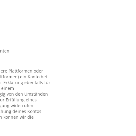
nnten
sere Plattformen oder
ttformen) ein Konto bei
r Erklärung ebenfalls für
t einem
ngig von den Umständen
ur Erfüllung eines
ligung widerrufen
schung deines Kontos
n können wir die